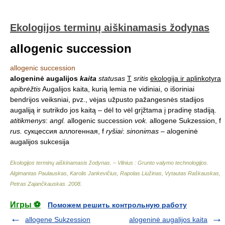
Ekologijos terminų aiškinamasis žodynas
allogenic succession
allogenic succession
alogeninė augalijos
kaita
statusas
T
sritis
ekologija ir aplinkotyra
apibrėžtis
Augalijos kaita, kurią lemia ne vidiniai, o išoriniai
bendrijos veiksniai, pvz., vėjas užpusto pažangesnės stadijos
augaliją ir sutrikdo jos kaitą – dėl to vėl grįžtama į pradinę stadiją.
atitikmenys
:
angl.
allogenic succession
vok.
allogene Sukzession, f
rus.
сукцессия аллогенная, f
ryšiai
:
sinonimas
– alogeninė
augalijos sukcesija
Ekologijos terminų aiškinamasis žodynas. – Vilnius : Grunto valymo technologijos
.
Algimantas Paulauskas, Karolis Jankevičius, Rapolas Liužinas, Vytautas Raškauskas,
Petras Zajančkauskas
.
2008
.
Игры ⚽
Поможем решить контрольную работу
allogene Sukzession
alogeninė augalijos kaita