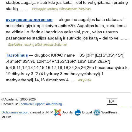
stadijos augaliją ir sutrikdo jos kaitą – dėl to vėl grįžtama į pradinę
stadiją.… …
Ekologijos terminų aiškinamasis žodynas
сукцессия аллогенная
— alogeninė augalijos kaita statusas T
sritis ekologija ir aplinkotyra apibrėžtis Augalijos kaita, kurią lemia
ne vidiniai, o išoriniai bendrijos veiksniai, pvz., vėjas užpusto
pažangesnės stadijos augaliją ir sutrikdo jos kaitą – dėl to vėl… …
Ekologijos terminų aiškinamasis žodynas
Tacrolimus
— drugbox IUPAC name = 3S [3R* [E(1S*,3S*,4S*)]
,4S*,5R*,8S*,9E,12R*,14R*,15S*,16R*,18S*,19S*,26aR*]
5,6,8,11,12,13,14,15,16,17,18,19,24,25,26,26a hexadecahydro 5,
19 dihydroxy 3 [2 (4 hydroxy 3 methoxycyclohexyl) 1
methylethenyl] 14,16 dimethoxy 4 …
Wikipedia
© Academic, 2000-2026
18+
Contact us:
Technical Support
,
Advertising
Dictionaries export
, created on PHP,
Joomla,
Drupal,
WordPress,
MODx.