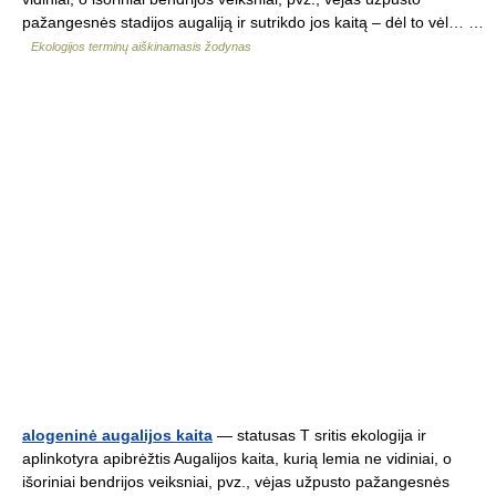
pažangesnės stadijos augaliją ir sutrikdo jos kaitą – dėl to vėl… …
Ekologijos terminų aiškinamasis žodynas
alogeninė augalijos kaita
— statusas T sritis ekologija ir
aplinkotyra apibrėžtis Augalijos kaita, kurią lemia ne vidiniai, o
išoriniai bendrijos veiksniai, pvz., vėjas užpusto pažangesnės