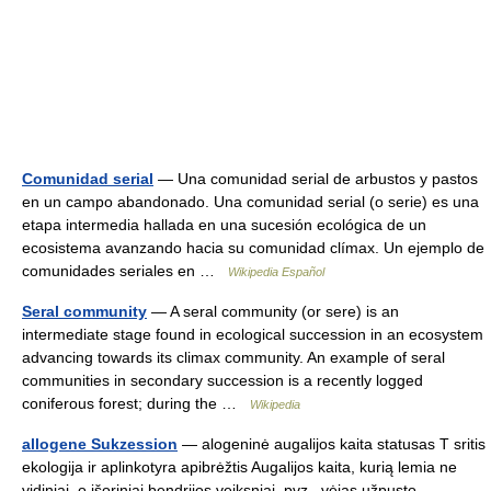
Comunidad serial
— Una comunidad serial de arbustos y pastos
en un campo abandonado. Una comunidad serial (o serie) es una
etapa intermedia hallada en una sucesión ecológica de un
ecosistema avanzando hacia su comunidad clímax. Un ejemplo de
comunidades seriales en …
Wikipedia Español
Seral community
— A seral community (or sere) is an
intermediate stage found in ecological succession in an ecosystem
advancing towards its climax community. An example of seral
communities in secondary succession is a recently logged
coniferous forest; during the …
Wikipedia
allogene Sukzession
— alogeninė augalijos kaita statusas T sritis
ekologija ir aplinkotyra apibrėžtis Augalijos kaita, kurią lemia ne
vidiniai, o išoriniai bendrijos veiksniai, pvz., vėjas užpusto